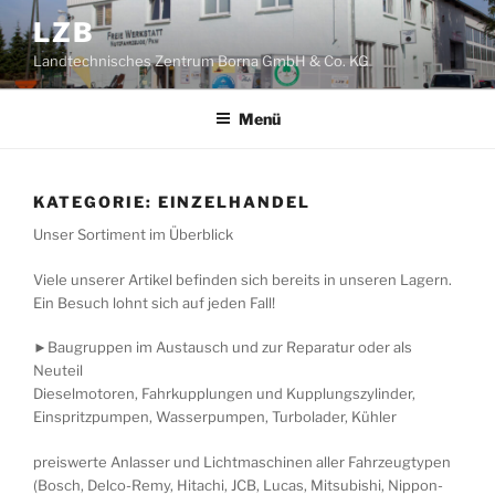
Zum
LZB
Inhalt
Landtechnisches Zentrum Borna GmbH & Co. KG
springen
Menü
KATEGORIE:
EINZELHANDEL
Unser Sortiment im Überblick
Viele unserer Artikel befinden sich bereits in unseren Lagern.
Ein Besuch lohnt sich auf jeden Fall!
►Baugruppen im Austausch und zur Reparatur oder als
Neuteil
Dieselmotoren, Fahrkupplungen und Kupplungszylinder,
Einspritzpumpen, Wasserpumpen, Turbolader, Kühler
preiswerte Anlasser und Lichtmaschinen aller Fahrzeugtypen
(Bosch, Delco-Remy, Hitachi, JCB, Lucas, Mitsubishi, Nippon-